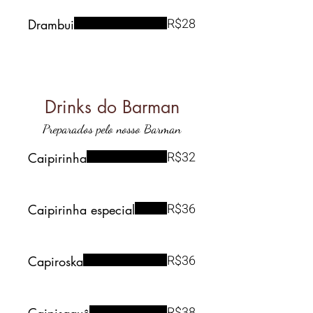
R$28
Drambui
Drinks do Barman
Preparados pelo nosso Barman
R$32
Caipirinha
R$36
Caipirinha especial
R$36
Capiroska
R$38