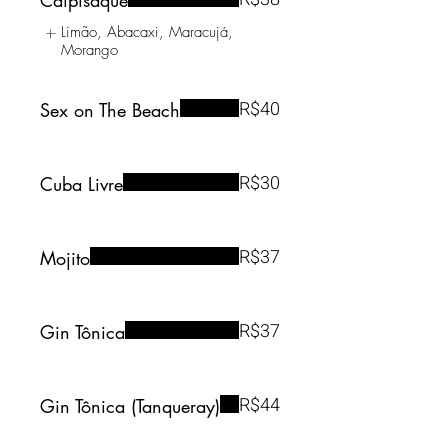
Caipisaquê
Limão, Abacaxi, Maracujá,
Morango
R$40
Sex on The Beach
R$30
Cuba Livre
R$37
Mojito
R$37
Gin Tônica
R$44
Gin Tônica (Tanqueray)