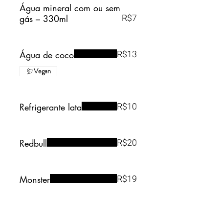
Água mineral com ou sem
R$7
gás – 330ml
R$13
Água de coco
Vegan
R$10
Refrigerante lata
R$20
Redbull
R$19
Monster