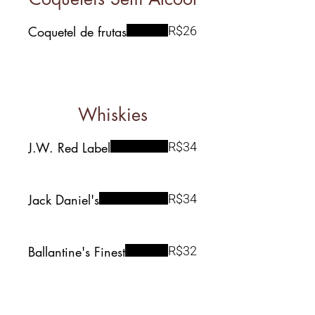
R$26
Coquetel de frutas
Whiskies
R$34
J.W. Red Label
R$34
Jack Daniel's
R$32
Ballantine's Finest