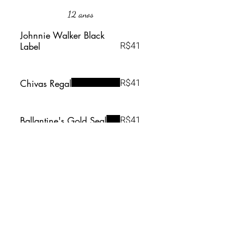
12 anos
Johnnie Walker Black
R$41
Label
R$41
Chivas Regal
R$41
Ballantine's Gold Seal
Vinhos tintos
R$126
Dorado Malbec ARG