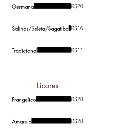
R$20
Germana
R$16
Salinas/Seleta/Sagatiba
R$11
Tradicional
Licores
R$28
Frangelico
R$28
Amarula