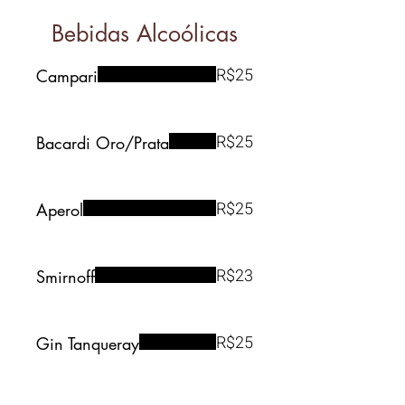
Bebidas Alcoólicas
R$25
Campari
R$25
Bacardi Oro/Prata
R$25
Aperol
R$23
Smirnoff
R$25
Gin Tanqueray