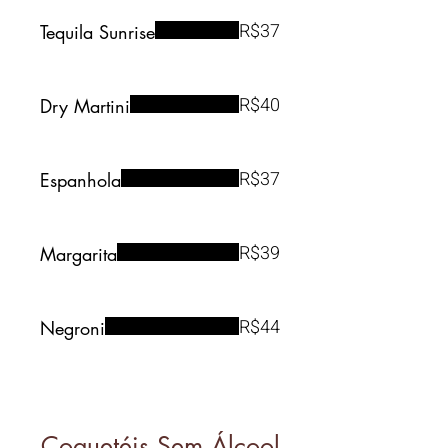
R$37
Tequila Sunrise
R$40
Dry Martini
R$37
Espanhola
R$39
Margarita
R$44
Negroni
Coquetéis Sem Álcool